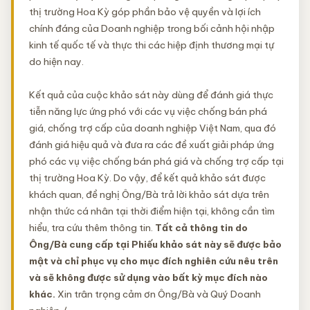
thị trường Hoa Kỳ góp phần bảo vệ quyền và lợi ích
chính đáng của Doanh nghiệp trong bối cảnh hội nhập
kinh tế quốc tế và thực thi các hiệp định thương mại tự
do hiện nay.
Kết quả của cuộc khảo sát này dùng để đánh giá thực
tiễn năng lực ứng phó với các vụ việc chống bán phá
giá, chống trợ cấp của doanh nghiệp Việt Nam, qua đó
đánh giá hiệu quả và đưa ra các đề xuất giải pháp ứng
phó các vụ việc chống bán phá giá và chống trợ cấp tại
thị trường Hoa Kỳ. Do vậy, để kết quả khảo sát được
khách quan, đề nghị Ông/Bà trả lời khảo sát dựa trên
nhận thức cá nhân tại thời điểm hiện tại, không cần tìm
hiểu, tra cứu thêm thông tin.
Tất cả thông tin do
Ông/Bà cung cấp tại Phiếu khảo sát này sẽ được bảo
mật và chỉ phục vụ cho mục đích nghiên cứu nêu trên
và sẽ không được sử dụng vào bất kỳ mục đích nào
khác.
Xin trân trọng cảm ơn Ông/Bà và Quý Doanh