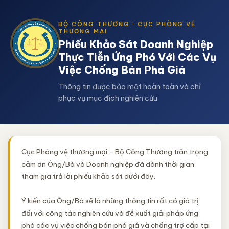
BỘ CÔNG THƯƠNG · CỤC PHÒNG VỆ
THƯƠNG MẠI
Phiếu Khảo Sát Doanh Nghiệp
Thực Tiễn Ứng Phó Với Các Vụ
Việc Chống Bán Phá Giá
Thông tin được bảo mật hoàn toàn và chỉ
phục vụ mục đích nghiên cứu
Cục Phòng vệ thương mại - Bộ Công Thương trân trọng
cảm ơn Ông/Bà và Doanh nghiệp đã dành thời gian
tham gia trả lời phiếu khảo sát dưới đây.
Ý kiến của Ông/Bà sẽ là những thông tin rất có giá trị
đối với công tác nghiên cứu và đề xuất giải pháp ứng
phó các vụ việc chống bán phá giá và chống trợ cấp tại