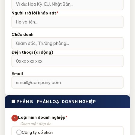
Người trả lời khảo sát
*
Chức danh
Điện thoại (di động)
Email
🏢 PHẦN B · PHÂN LOẠI DOANH NGHIỆP
Loại hình doanh nghiệp
*
1
Chọn một đáp án
Công ty cổ phần